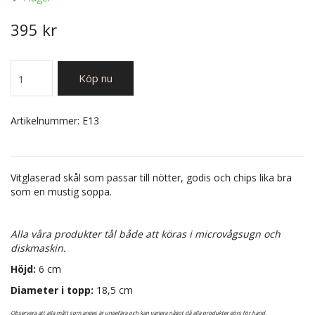
395 kr
Köp nu
Artikelnummer:
E13
Vitglaserad skål som passar till nötter, godis och chips lika bra
som en mustig soppa.
Alla våra produkter tål både att köras i microvågsugn och
diskmaskin.
Höjd:
6 cm
Diameter i topp:
18,5 cm
Observera att alla mått som anges är ungefära och kan variera något då alla produkter görs för hand.