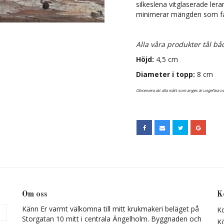
silkeslena vitglaserade lera
minimerar mängden som fa
Alla våra produkter tål bå
Höjd:
4,5 cm
Diameter i topp:
8 cm
Observera att alla mått som anges är ungefära oc
Om oss
K
Känn Er varmt välkomna till mitt krukmakeri beläget på
K
a
Storgatan 10 mitt i centrala Ängelholm. Byggnaden och
Kö