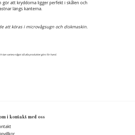
n gör att kryddorna ligger perfekt i skålen och
stnar längs kanterna.
de att köras i microvågsugn och diskmaskin.
h kan variera något då alla produkter görs för hand.
om i kontakt med oss
ontakt
pvillkor