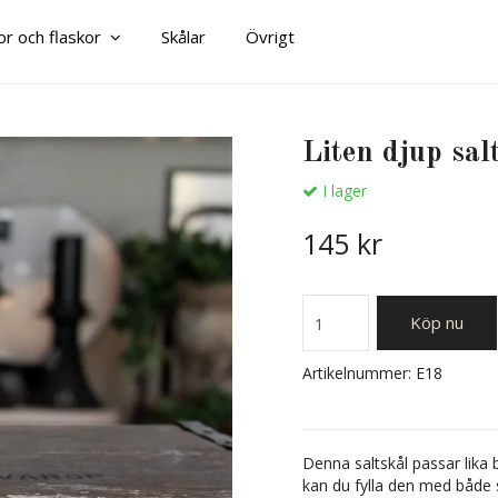
or och flaskor
Skålar
Övrigt
Liten djup salt
I lager
145 kr
Köp nu
Artikelnummer:
E18
Denna saltskål passar lika 
kan du fylla den med både 