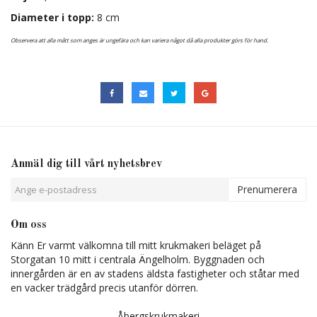
Diameter i topp:
8 cm
Observera att alla mått som anges är ungefära och kan variera något då alla produkter görs för hand.
Anmäl dig till vårt nyhetsbrev
Prenumerera
Om oss
Känn Er varmt välkomna till mitt krukmakeri beläget på
Storgatan 10 mitt i centrala Ängelholm. Byggnaden och
innergården är en av stadens äldsta fastigheter och ståtar med
en vacker trädgård precis utanför dörren.
Åbergskrukmakeri