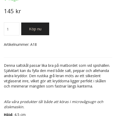
145 kr
Köp nu
Artikelnummer:
A18
Denna saltskål passar lika bra på matbordet som vid spishällen.
Självklart kan du fylla den med både salt, peppar och allehanda
andra kryddor. Den rustika grå leran möts av ett silkeslent
vitglaserat inre, vilket gör att kryddorna ligger perfekt i skålen
och minimerar mängden som fastnar längs kanterna.
Alla våra produkter tål både att köras i microvågsugn och
diskmaskin.
Höjd:
4,5 cm