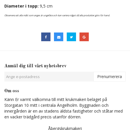
Diameter i topp:
9,5 cm
Observera att alla mått som anges är ungefära och kan variera något då alla produkter görs för hand.
Anmäl dig till vårt nyhetsbrev
Prenumerera
Om oss
Känn Er varmt välkomna till mitt krukmakeri beläget på
Storgatan 10 mitt i centrala Ängelholm. Byggnaden och
innergården är en av stadens äldsta fastigheter och ståtar med
en vacker trädgård precis utanför dörren.
Åbergskrukmakeri