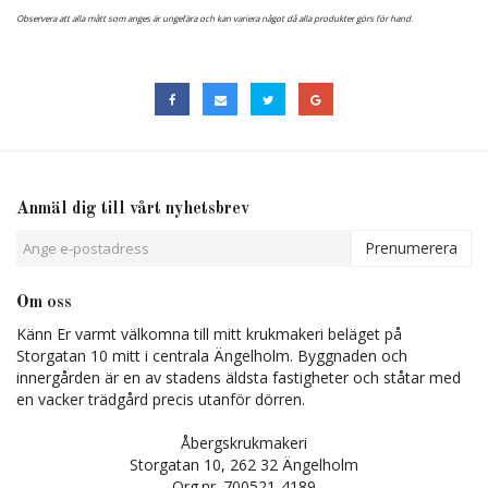
Observera att alla mått som anges är ungefära och kan variera något då alla produkter görs för hand.
Anmäl dig till vårt nyhetsbrev
Prenumerera
Om oss
Känn Er varmt välkomna till mitt krukmakeri beläget på
Storgatan 10 mitt i centrala Ängelholm. Byggnaden och
innergården är en av stadens äldsta fastigheter och ståtar med
en vacker trädgård precis utanför dörren.
Åbergskrukmakeri
Storgatan 10, 262 32 Ängelholm
Org.nr. 700521-4189